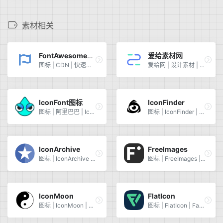
素材相关
FontAwesome图标
爱给素材网
图标 | CDN | 快速使用 | FontAwesome | Favicon
爱给网 | 设计素材 | 免费 | 网站图标
IconFont图标
IconFinder
图标 | 阿里巴巴 | IconFont | Favicon
图标 | IconFinder | Favicon | IconFinder
IconArchive
FreeImages
图标 | IconArchive | Favicon | IconArchive
图标 | FreeImages | Favicon | FreeImages
IconMoon
FlatIcon
图标 | IconMoon | Favicon | IconMoon
图标 | FlatIcon | Favicon | FlatIcon